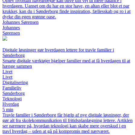
Oplev hvordan havearbejde kan blive din vej til mere balance i
hverdagen. Uanset om du har en stor have, en altan eller blot et par
krukker, kan du i Sønderborg finde inspiration, fællesskab og ro i at
dyrke din egen grønne oase.
Johannes Sørensen
Johannes
Sørensen
Digitale løsninger gør hverdagen lettere for travle familier i
Sønderborg
Smarte digitale værktøjer hjælper familier med at få hverdagen til at
hænge sammen
Livet
Livet
Digitalisering
Familieliv
Sønderborg
Teknologi
Hverdag
5 min
Travle familier i Sønderborg får hjælp af nye digitale løsninger, der
gør alt fra skolekommunikation til fritidsplanlægning lettere. Artiklen
ser nærmere på, hvordan teknologi kan skabe mere overskud i en
travl hverdag – uden at gå på kompromis med nærværet.