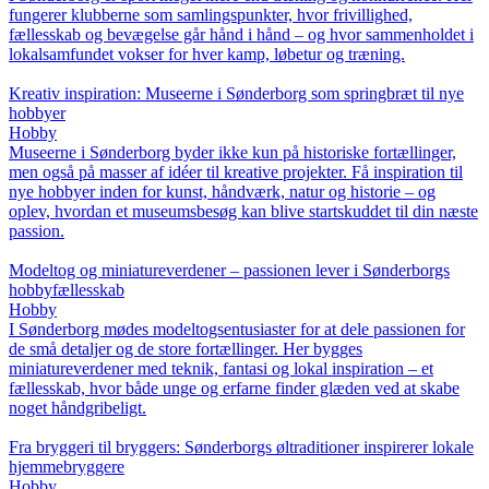
fungerer klubberne som samlingspunkter, hvor frivillighed,
fællesskab og bevægelse går hånd i hånd – og hvor sammenholdet i
lokalsamfundet vokser for hver kamp, løbetur og træning.
Kreativ inspiration: Museerne i Sønderborg som springbræt til nye
hobbyer
Hobby
Museerne i Sønderborg byder ikke kun på historiske fortællinger,
men også på masser af idéer til kreative projekter. Få inspiration til
nye hobbyer inden for kunst, håndværk, natur og historie – og
oplev, hvordan et museumsbesøg kan blive startskuddet til din næste
passion.
Modeltog og miniatureverdener – passionen lever i Sønderborgs
hobbyfællesskab
Hobby
I Sønderborg mødes modeltogsentusiaster for at dele passionen for
de små detaljer og de store fortællinger. Her bygges
miniatureverdener med teknik, fantasi og lokal inspiration – et
fællesskab, hvor både unge og erfarne finder glæden ved at skabe
noget håndgribeligt.
Fra bryggeri til bryggers: Sønderborgs øltraditioner inspirerer lokale
hjemmebryggere
Hobby