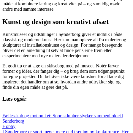
måde at kombinere læring og kreativitet på – og samtidig møde
andre med samme interesse.
Kunst og design som kreativt afsæt
Kunstmuseer og udstillinger i Sønderborg giver et indblik i både
klassisk og moderne kunst. Her kan man opleve alt fra malerier og
skulpturer til installationskunst og design. For mange besøgende
bliver det en anledning til selv at finde penslerne frem eller
eksperimentere med nye materialer derhjemme.
Et godt tip er at tage en skitsebog med på museet. Notér farver,
former og idéer, der fanger dig – og brug dem som udgangspunkt
for egne projekter. Du behøver ikke være kunstner for at lade dig
inspirere; det handler om at se, hvordan andre udtrykker sig, og
finde din egen måde at gøre det på.
Læs også:
Fællesskab og motion i ét: Sportsklubber styrker sammenholdet i
Sønderborg
Hobby
I Sønderborg er sport meget mere end træning og konkurrence. Her