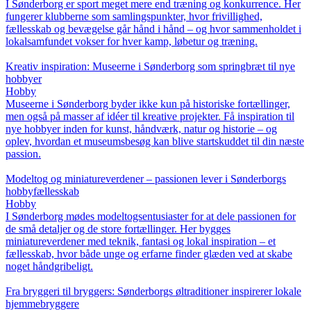
I Sønderborg er sport meget mere end træning og konkurrence. Her
fungerer klubberne som samlingspunkter, hvor frivillighed,
fællesskab og bevægelse går hånd i hånd – og hvor sammenholdet i
lokalsamfundet vokser for hver kamp, løbetur og træning.
Kreativ inspiration: Museerne i Sønderborg som springbræt til nye
hobbyer
Hobby
Museerne i Sønderborg byder ikke kun på historiske fortællinger,
men også på masser af idéer til kreative projekter. Få inspiration til
nye hobbyer inden for kunst, håndværk, natur og historie – og
oplev, hvordan et museumsbesøg kan blive startskuddet til din næste
passion.
Modeltog og miniatureverdener – passionen lever i Sønderborgs
hobbyfællesskab
Hobby
I Sønderborg mødes modeltogsentusiaster for at dele passionen for
de små detaljer og de store fortællinger. Her bygges
miniatureverdener med teknik, fantasi og lokal inspiration – et
fællesskab, hvor både unge og erfarne finder glæden ved at skabe
noget håndgribeligt.
Fra bryggeri til bryggers: Sønderborgs øltraditioner inspirerer lokale
hjemmebryggere