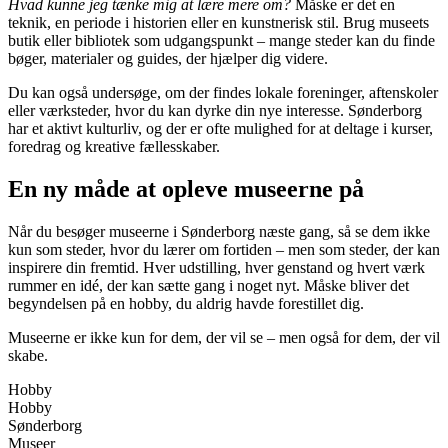
Hvad kunne jeg tænke mig at lære mere om?
Måske er det en
teknik, en periode i historien eller en kunstnerisk stil. Brug museets
butik eller bibliotek som udgangspunkt – mange steder kan du finde
bøger, materialer og guides, der hjælper dig videre.
Du kan også undersøge, om der findes lokale foreninger, aftenskoler
eller værksteder, hvor du kan dyrke din nye interesse. Sønderborg
har et aktivt kulturliv, og der er ofte mulighed for at deltage i kurser,
foredrag og kreative fællesskaber.
En ny måde at opleve museerne på
Når du besøger museerne i Sønderborg næste gang, så se dem ikke
kun som steder, hvor du lærer om fortiden – men som steder, der kan
inspirere din fremtid. Hver udstilling, hver genstand og hvert værk
rummer en idé, der kan sætte gang i noget nyt. Måske bliver det
begyndelsen på en hobby, du aldrig havde forestillet dig.
Museerne er ikke kun for dem, der vil se – men også for dem, der vil
skabe.
Hobby
Hobby
Sønderborg
Museer