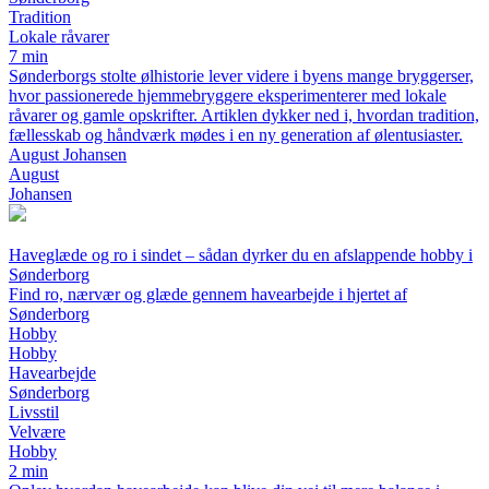
Tradition
Lokale råvarer
7 min
Sønderborgs stolte ølhistorie lever videre i byens mange bryggerser,
hvor passionerede hjemmebryggere eksperimenterer med lokale
råvarer og gamle opskrifter. Artiklen dykker ned i, hvordan tradition,
fællesskab og håndværk mødes i en ny generation af ølentusiaster.
August Johansen
August
Johansen
Haveglæde og ro i sindet – sådan dyrker du en afslappende hobby i
Sønderborg
Find ro, nærvær og glæde gennem havearbejde i hjertet af
Sønderborg
Hobby
Hobby
Havearbejde
Sønderborg
Livsstil
Velvære
Hobby
2 min