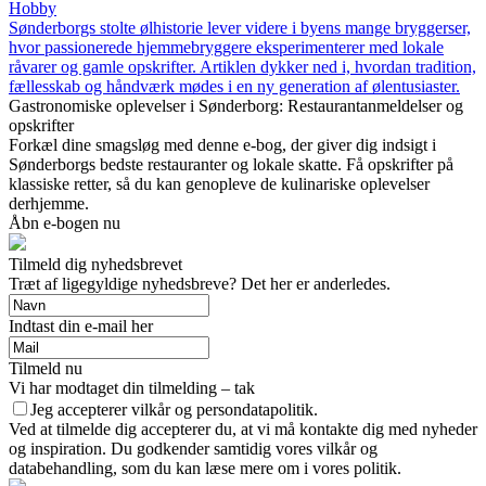
Hobby
Sønderborgs stolte ølhistorie lever videre i byens mange bryggerser,
hvor passionerede hjemmebryggere eksperimenterer med lokale
råvarer og gamle opskrifter. Artiklen dykker ned i, hvordan tradition,
fællesskab og håndværk mødes i en ny generation af ølentusiaster.
Gastronomiske oplevelser i Sønderborg: Restaurantanmeldelser og
opskrifter
Forkæl dine smagsløg med denne e-bog, der giver dig indsigt i
Sønderborgs bedste restauranter og lokale skatte. Få opskrifter på
klassiske retter, så du kan genopleve de kulinariske oplevelser
derhjemme.
Åbn e-bogen nu
Tilmeld dig nyhedsbrevet
Træt af ligegyldige nyhedsbreve? Det her er anderledes.
Indtast din e-mail her
Tilmeld nu
Vi har modtaget din tilmelding – tak
Jeg accepterer vilkår og persondatapolitik.
Ved at tilmelde dig accepterer du, at vi må kontakte dig med nyheder
og inspiration. Du godkender samtidig vores vilkår og
databehandling, som du kan læse mere om i vores politik.