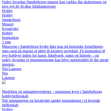
Oplev hvordan Sønderborgs museer kan vække din skabertrang og
give nyt liv til dine fritidsinteresser
Hobby
Hobby
Sønderborg
Museer
Kreativitet
Hobby
Inspiration
2 min
Museerne i Sønderborg byder ikke kun på historiske fortællinger,
men også på masser af idéer til kreative projekter. Få inspiration til
nye hobbyer inden for kunst, håndværk, natur og historie – og
oplev, hvordan et museumsbesøg kan blive startskuddet til din næste
passion.
Nia Laursen
Nia
Laursen
Modeltog og miniatureverdener – passionen lever i Sønderborgs
hobbyfællesskab
Når miniaturetog og kreativitet samler generationer i et levende
fællesskab
Hobby