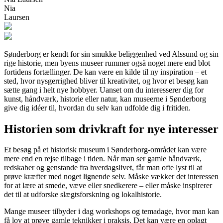
Nia
Laursen
Sønderborg er kendt for sin smukke beliggenhed ved Alssund og sin
rige historie, men byens museer rummer også noget mere end blot
fortidens fortællinger. De kan være en kilde til ny inspiration – et
sted, hvor nysgerrighed bliver til kreativitet, og hvor et besøg kan
sætte gang i helt nye hobbyer. Uanset om du interesserer dig for
kunst, håndværk, historie eller natur, kan museerne i Sønderborg
give dig idéer til, hvordan du selv kan udfolde dig i fritiden.
Historien som drivkraft for nye interesser
Et besøg på et historisk museum i Sønderborg-området kan være
mere end en rejse tilbage i tiden. Når man ser gamle håndværk,
redskaber og genstande fra hverdagslivet, får man ofte lyst til at
prøve kræfter med noget lignende selv. Måske vækker det interessen
for at lære at smede, væve eller snedkerere – eller måske inspirerer
det til at udforske slægtsforskning og lokalhistorie.
Mange museer tilbyder i dag workshops og temadage, hvor man kan
få lov at prøve gamle teknikker i praksis. Det kan være en oplagt