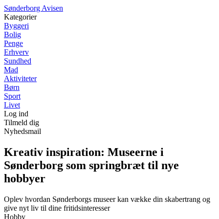
Sønderborg Avisen
Kategorier
Byggeri
Bolig
Penge
Erhverv
Sundhed
Mad
Aktiviteter
Børn
Sport
Livet
Log ind
Tilmeld dig
Nyhedsmail
Kreativ inspiration: Museerne i
Sønderborg som springbræt til nye
hobbyer
Oplev hvordan Sønderborgs museer kan vække din skabertrang og
give nyt liv til dine fritidsinteresser
Hobby