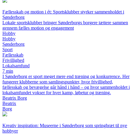
Fællesskab og motion i ét: Sportsklubber styrker sammenholdet i
Sønderborg
Lokale sportsklubber bringer Sønderborgs borgere tættere sammen
gennem fælles motion og engagement
Hobby
Hobby
Sønderborg
Sport
Fællesskab
Frivillighed
Lokalsamfund
7 min
I Sønderborg er sport meget mere end træning og konkurrence. Her
fungerer klubberne som samlingspunkter, hvor frivillighed,
fællesskab og bevægelse går hånd i hånd – og hvor sammenholdet i
lokalsamfundet vokser for hver kamp, løbetur og træning.
Beatrix Borg
Beatrix
Borg
Kreativ inspiration: Museerne i Sønderborg som springbræt til nye
hobbyer