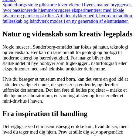
Sønderborgs stolte ølhistorie lever videre i byens mange bryggerser,
hvor passionerede hjemmebryggere eksperimenterer med lokale
råvarer og gamle opskrifter. Artiklen dykker ned i, hvordan tradition,
fællesskab og håndværk mødes i en ny generation af ølentusiaster.
Natur og videnskab som kreativ legeplads
Nogle museer i Sønderborg-området har fokus på natur, teknologi
og videnskab. Her kan du lære om alt fra geologi og biologi til
moderne energi og bæredygtighed. For mange bliver det
startskuddet til nye hobbyer som fuglekiggeri, naturfotografi eller
eksperimenter med små tekniske projekter derhjemme.
Hvis du besøger et museum med børn, kan det være en god idé at
lade dem vælge et emne, de synes er spændende, og derefter
udforske det sammen. Det kan føre til fælles projekter – måske et
lille hjemme-laboratorium, en samling af sten og fossiler eller et
mini-drivhus i haven.
Fra inspiration til handling
Det vigtigste ved et museumsbesøg er ikke kun, hvad du ser, men
hvad du tager med dig hjem. Prøv at stille dig selv spørgsmålet: