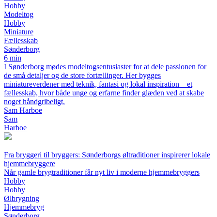
Hobby
Modeltog
Hobby
Miniature
Fællesskab
Sønderborg
6 min
I Sønderborg mødes modeltogsentusiaster for at dele passionen for
de små detaljer og de store fortællinger. Her bygges
miniatureverdener med teknik, fantasi og lokal inspiration – et
fællesskab, hvor både unge og erfarne finder glæden ved at skabe
noget håndgribeligt.
Sam Harboe
Sam
Harboe
Fra bryggeri til bryggers: Sønderborgs øltraditioner inspirerer lokale
hjemmebryggere
Når gamle brygtraditioner får nyt liv i moderne hjemmebryggers
Hobby
Hobby
Ølbrygning
Hjemmebryg
Sønderborg